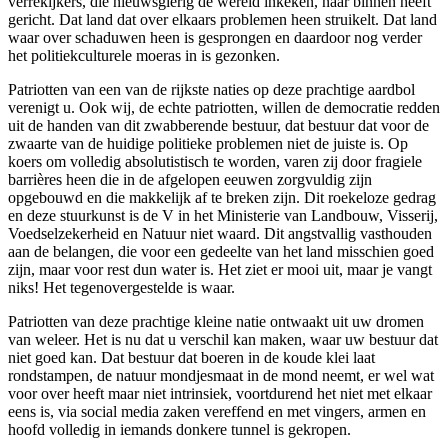
verrekijkers, die nieuwsgierig de wereld inkeken, naar binnen heeft
gericht. Dat land dat over elkaars problemen heen struikelt. Dat land
waar over schaduwen heen is gesprongen en daardoor nog verder
het politiekculturele moeras in is gezonken.
Patriotten van een van de rijkste naties op deze prachtige aardbol
verenigt u. Ook wij, de echte patriotten, willen de democratie redden
uit de handen van dit zwabberende bestuur, dat bestuur dat voor de
zwaarte van de huidige politieke problemen niet de juiste is. Op
koers om volledig absolutistisch te worden, varen zij door fragiele
barrières heen die in de afgelopen eeuwen zorgvuldig zijn
opgebouwd en die makkelijk af te breken zijn. Dit roekeloze gedrag
en deze stuurkunst is de V in het Ministerie van Landbouw, Visserij,
Voedselzekerheid en Natuur niet waard. Dit angstvallig vasthouden
aan de belangen, die voor een gedeelte van het land misschien goed
zijn, maar voor rest dun water is. Het ziet er mooi uit, maar je vangt
niks! Het tegenovergestelde is waar.
Patriotten van deze prachtige kleine natie ontwaakt uit uw dromen
van weleer. Het is nu dat u verschil kan maken, waar uw bestuur dat
niet goed kan. Dat bestuur dat boeren in de koude klei laat
rondstampen, de natuur mondjesmaat in de mond neemt, er wel wat
voor over heeft maar niet intrinsiek, voortdurend het niet met elkaar
eens is, via social media zaken vereffend en met vingers, armen en
hoofd volledig in iemands donkere tunnel is gekropen.