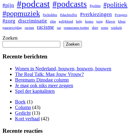
#podcast
#podcasts
#politiek
#pijn
#politie
#popmuziek
#verkiezingen
#schelden
#slachtoffer
#vingers
#zorg
discriminatie
elite
gelijkheid
help
homo
jong
Klaver
kleur
racisme
paarsevrijdag
racism
ras
restaurants twitter
shirt
wens
winkels
Zoeken
Zoeken
Recente berichten
Wonen in Nederland, bouwen, bouwen, bouwen
The Real Talk: Mag Jouw Vrouw?
Bergmans Dinsdag column
Je mag ook niks meer zeggen
Spel der kapitalisten
Boek
(1)
Column
(43)
Gedicht
(13)
Kort verhaal
(42)
Recente reacties