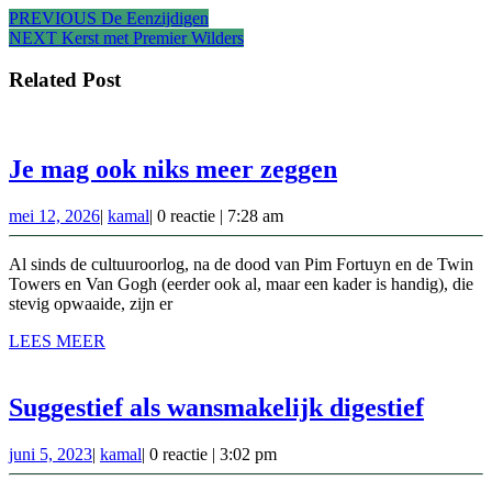
Bericht
Vorig
PREVIOUS
De Eenzijdigen
Volgend
bericht:
NEXT
Kerst met Premier Wilders
navigatie
bericht:
Related Post
Je
Je mag ook niks meer zeggen
mag
mei
kamal
mei 12, 2026
|
kamal
|
0 reactie
|
7:28 am
ook
12,
niks
2026
Al sinds de cultuuroorlog, na de dood van Pim Fortuyn en de Twin
meer
Towers en Van Gogh (eerder ook al, maar een kader is handig), die
stevig opwaaide, zijn er
zeggen
LEES
LEES MEER
MEER
Sugges
Suggestief als wansmakelijk digestief
als
juni
kamal
juni 5, 2023
|
kamal
|
0 reactie
|
3:02 pm
wansm
5,