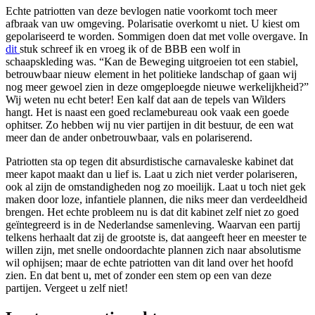
Echte patriotten van deze bevlogen natie voorkomt toch meer
afbraak van uw omgeving. Polarisatie overkomt u niet. U kiest om
gepolariseerd te worden. Sommigen doen dat met volle overgave. In
dit
stuk schreef ik en vroeg ik of de BBB een wolf in
schaapskleding was. “Kan de Beweging uitgroeien tot een stabiel,
betrouwbaar nieuw element in het politieke landschap of gaan wij
nog meer gewoel zien in deze omgeploegde nieuwe werkelijkheid?”
Wij weten nu echt beter! Een kalf dat aan de tepels van Wilders
hangt. Het is naast een goed reclamebureau ook vaak een goede
ophitser. Zo hebben wij nu vier partijen in dit bestuur, de een wat
meer dan de ander onbetrouwbaar, vals en polariserend.
Patriotten sta op tegen dit absurdistische carnavaleske kabinet dat
meer kapot maakt dan u lief is. Laat u zich niet verder polariseren,
ook al zijn de omstandigheden nog zo moeilijk. Laat u toch niet gek
maken door loze, infantiele plannen, die niks meer dan verdeeldheid
brengen. Het echte probleem nu is dat dit kabinet zelf niet zo goed
geïntegreerd is in de Nederlandse samenleving. Waarvan een partij
telkens herhaalt dat zij de grootste is, dat aangeeft heer en meester te
willen zijn, met snelle ondoordachte plannen zich naar absolutisme
wil ophijsen; maar de echte patriotten van dit land over het hoofd
zien. En dat bent u, met of zonder een stem op een van deze
partijen. Vergeet u zelf niet!