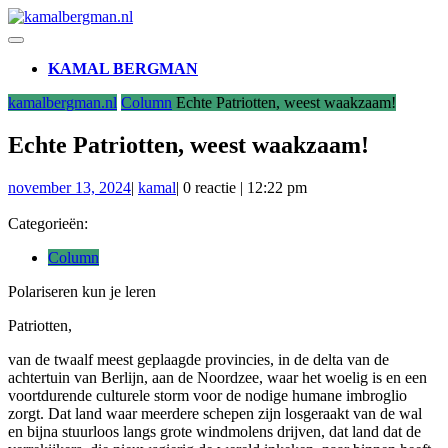
Ga
naar
Open
de
knop
KAMAL BERGMAN
inhoud
SLUIT
kamalbergman.nl
Column
Echte Patriotten, weest waakzaam!
KNOP
Echte Patriotten, weest waakzaam!
november
kamal
november 13, 2024
|
kamal
|
0 reactie
|
12:22 pm
13,
2024
Categorieën:
Column
Polariseren kun je leren
Patriotten,
van de twaalf meest geplaagde provincies, in de delta van de
achtertuin van Berlijn, aan de Noordzee, waar het woelig is en een
voortdurende culturele storm voor de nodige humane imbroglio
zorgt. Dat land waar meerdere schepen zijn losgeraakt van de wal
en bijna stuurloos langs grote windmolens drijven, dat land dat de