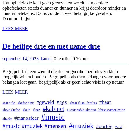
digest
2023
Uw ophefziekte kent geen grenzen en wordt na meerdere
ophefscheten steeds dunner en dunner en krijgt daardoor minder en
minder betekenis. Dat is zonde in veel belangrijke gevallen.
Daardoor blijven
LEES
LEES MEER
MEER
De
De heilige drie en met name drie
heilige
september
kamal
september 14, 2023
|
kamal
|
0 reactie
|
6:56 am
drie
14,
en
2023
Begrijpelijk in een wereld die de terugverdienperiodes zo klein
met
mogelijk willen houden. Begrijpelijk als men belangen voor andere
belangen laat gaan, begrijpelijk als er geen echte visie is op natuur
name
LEES
LEES MEER
drie
MEER
#geweld
#ggz
#haat
#aangifte
#bedreiging
#haar #kaal #verlies
#kabinet
#haat #liefde
#hulp
#jazz
#koningsdag #koning #feest #samenleving
#music
#manosfeer
#liefde
#muziek
#music #muziek #mensen
#oorlog
#oud