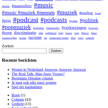
#music
#manosfeer
#liefde
#muziek
#music #muziek #mensen
#oorlog
#oud
#podcast
#podcasts
#politiek
#pijn
#politie
#popmuziek
#verkiezingen
#schelden
#slachtoffer
#vingers
#zorg
discriminatie
elite
gelijkheid
help
homo
jong
Klaver
kleur
racisme
paarsevrijdag
racism
ras
restaurants twitter
shirt
wens
winkels
Zoeken
Zoeken
Recente berichten
Wonen in Nederland, bouwen, bouwen, bouwen
The Real Talk: Mag Jouw Vrouw?
Bergmans Dinsdag column
Je mag ook niks meer zeggen
Spel der kapitalisten
Boek
(1)
Column
(43)
Gedicht
(13)