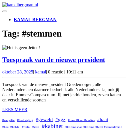
Ga
naar
Open
de
knop
KAMAL BERGMAN
inhoud
SLUIT
Tag:
#stemmen
KNOP
Toespr
Toespraak van de nieuwe president
van
oktober
kamal
oktober 28, 2025
|
kamal
|
0 reactie
|
10:11 am
de
28,
nieuwe
2025
Toespraak van de nieuwe president Goedemorgen, alle
preside
Nederlanders. en daarmee bedoel ik alle Nederlanders. Ja, ook jij
daar in Emmer-Compascuum. Jij met je drie honden, zeven katten
en verschillende soorten
LEES
LEES MEER
MEER
#geweld
#ggz
#haat
#aangifte
#bedreiging
#haar #kaal #verlies
#kabinet
#haat #liefde
#hulp
#jazz
#koningsdag #koning #feest #samenleving